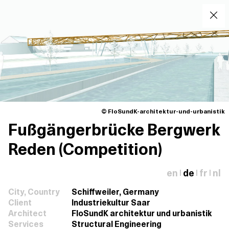
© FloSundK-architektur-und-urbanistik
Fußgängerbrücke Bergwerk
Reden (Competition)
en
de
fr
nl
|
|
|
City, Country
Schiffweiler, Germany
Client
Industriekultur Saar
Architect
FloSundK architektur und urbanistik
Services
Structural Engineering