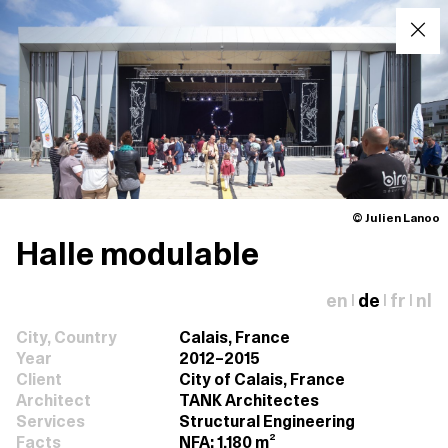
© Julien Lanoo
Halle modulable
en
de
fr
nl
|
|
|
City, Country
Calais, France
Year
2012–2015
Client
City of Calais, France
Architect
TANK Architectes
Services
Structural Engineering
Facts
NFA: 1,180 m²