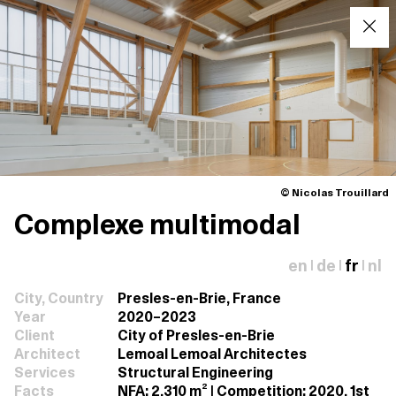
© Nicolas Trouillard
Complexe multimodal
en
de
fr
nl
|
|
|
City, Country
Presles-en-Brie, France
Year
2020–2023
Client
City of Presles-en-Brie
Architect
Lemoal Lemoal Architectes
Services
Structural Engineering
Facts
NFA: 2,310 m² | Competition: 2020, 1st