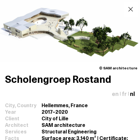
© SAM architecture
Scholengroep Rostand
en
fr
nl
|
|
City, Country
Hellemmes, France
Year
2017–2020
Client
City of Lille
Architect
SAM architecture
Services
Structural Engineering
Facts
Surface area: 3,140 m² | Certificate: