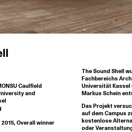
ll
The Sound Shell w
Fachbereichs Archi
MONSU Caulfield
Universität Kassel 
niversity and
Markus Schein entw
sel
Das Projekt versu
g
auf dem Campus zu
kostenlose Alterna
2015, Overall winner
oder Veranstaltung