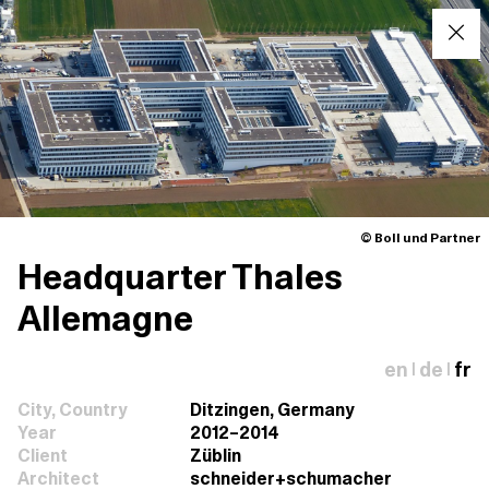
© Boll und Partner
Headquarter Thales
Allemagne
en
de
fr
|
|
City, Country
Ditzingen, Germany
Year
2012–2014
Client
Züblin
Architect
schneider+schumacher