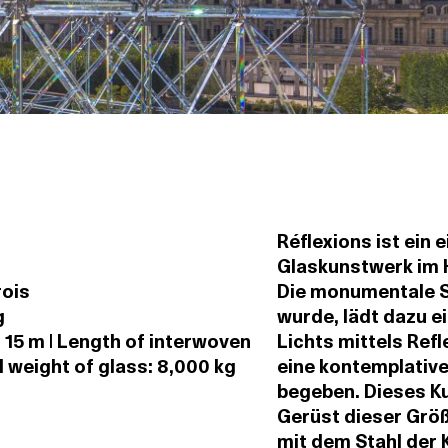
Réflexions ist ein
Glaskunstwerk im H
rois
Die monumentale Sk
g
wurde, lädt dazu ei
 15 m | Length of interwoven
Lichts mittels Ref
l weight of glass: 8,000 kg
eine kontemplativ
begeben. Dieses Ku
Gerüst dieser Grö
mit dem Stahl der 