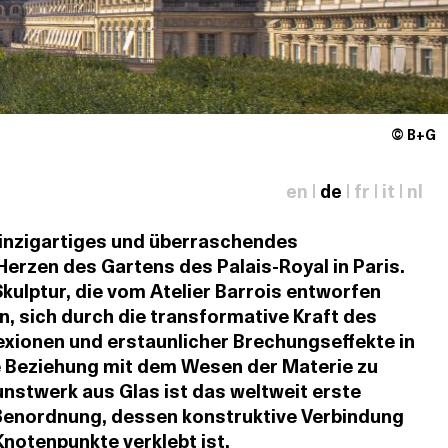
© B+G
en
|
de
|
fr
|
it
|
nl
 einzigartiges und überraschendes
erzen des Gartens des Palais-Royal in Paris.
ulptur, die vom Atelier Barrois entworfen
n, sich durch die transformative Kraft des
lexionen und erstaunlicher Brechungseffekte in
e Beziehung mit dem Wesen der Materie zu
nstwerk aus Glas ist das weltweit erste
ßenordnung, dessen konstruktive Verbindung
Knotenpunkte verklebt ist.