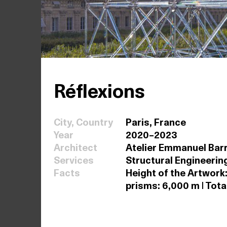
Réflexions
City, Country
Paris, France
Year
2020–2023
Architect
Atelier Emmanuel Bar
Services
Structural Engineerin
Facts
Height of the Artwork:
prisms: 6,000 m | Tota