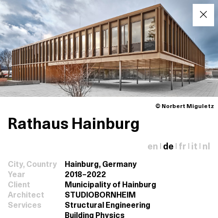
© Norbert Miguletz
Rathaus Hainburg
en
de
fr
it
nl
|
|
|
|
City, Country
Hainburg, Germany
Year
2018–2022
Client
Municipality of Hainburg
Architect
STUDIOBORNHEIM
Services
Structural Engineering
Building Physics