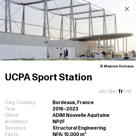
© Maxime Delvaux
UCPA Sport Station
en
de
fr
nl
|
|
|
City, Country
Bordeaux, France
Year
2016–2023
Client
ADIM Nouvelle Aquitaine
Architect
NP2F
Services
Structural Engineering
Facts
NFA: 15,000 m²