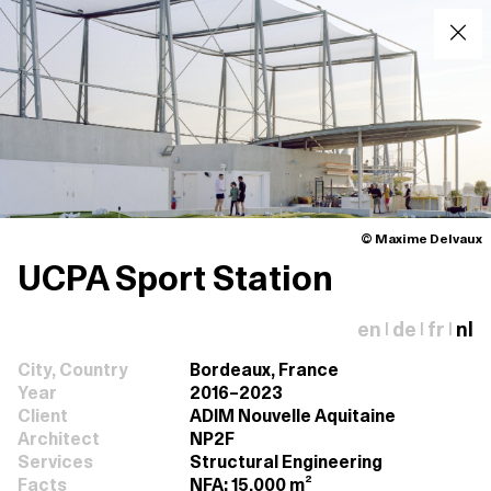
© Maxime Delvaux
UCPA Sport Station
en
de
fr
nl
|
|
|
City, Country
Bordeaux, France
Year
2016–2023
Client
ADIM Nouvelle Aquitaine
Architect
NP2F
Services
Structural Engineering
Facts
NFA: 15,000 m²