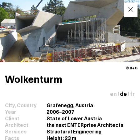
© B+G
Wolkenturm
en
de
fr
|
|
City, Country
Grafenegg, Austria
Year
2006–2007
Client
State of Lower Austria
Architect
the next ENTERprise Architects
Services
Structural Engineering
Facts
Height: 23 m