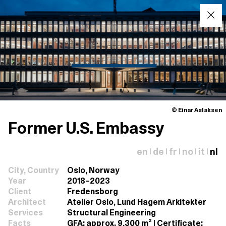
© Einar Aslaksen
Former U.S. Embassy
en
de
fr
no
it
nl
|
|
|
|
|
City, Country
Oslo, Norway
Year
2018–2023
Client
Fredensborg
Architect
Atelier Oslo, Lund Hagem Arkitekter
Services
Structural Engineering
Facts
GFA: approx. 9,300 m² | Certificate: