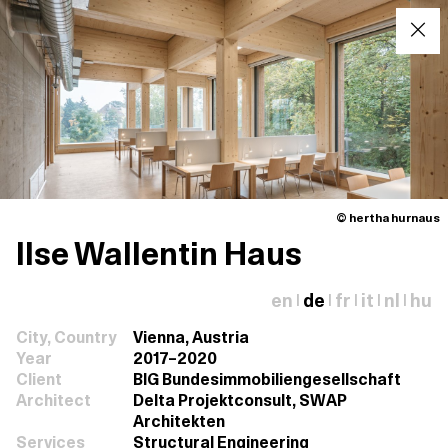
© hertha hurnaus
Ilse Wallentin Haus
en
de
fr
it
nl
hu
|
|
|
|
|
City, Country
Vienna, Austria
Year
2017–2020
Client
BIG Bundesimmobiliengesellschaft
Architect
Delta Projektconsult, SWAP
Architekten
Services
Structural Engineering