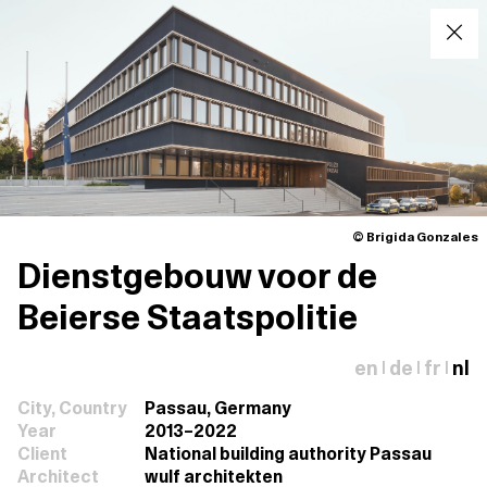
© Brigida Gonzales
Dienstgebouw voor de
Beierse Staatspolitie
en
de
fr
nl
|
|
|
City, Country
Passau, Germany
Year
2013–2022
Client
National building authority Passau
Architect
wulf architekten